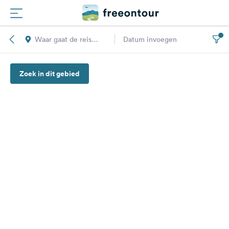
Waar gaat de reis
Datum invoegen
Routes
naar toe?
Zoek in dit gebied
Campings
Magazine
Partners
Registreren
Inloggen
Nieuwsbrief
Vragen &