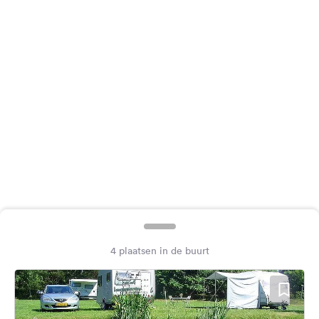
Feedback
Taal:
Nederlands
Volg
ons
op
social
media
Facebook
Instagram
4 plaatsen in de buurt