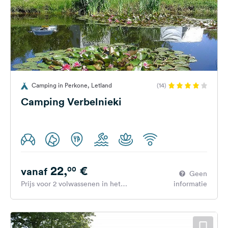
Camping in Perkone, Letland
(14)
Camping Verbelnieki
22,
€
00
vanaf
Geen
Prijs voor 2 volwassenen in het
informatie
hoogseizoen