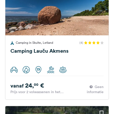
Camping in Skulte, Letland
(4)
Camping Lauču Akmens
24,
€
00
vanaf
Geen
Prijs voor 2 volwassenen in het
informatie
hoogseizoen