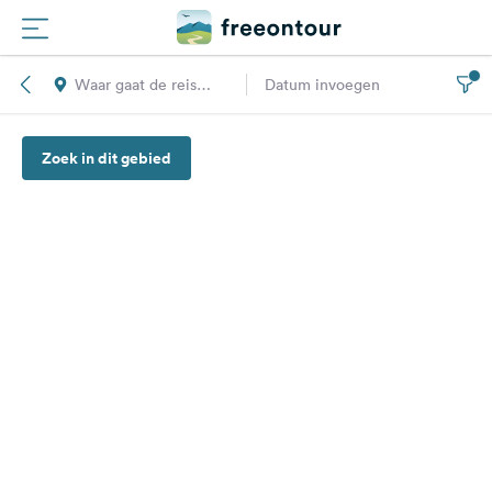
Waar gaat de reis
Datum invoegen
Routes
naar toe?
Zoek in dit gebied
Campings
Magazine
Partners
Registreren
Inloggen
Nieuwsbrief
Vragen &