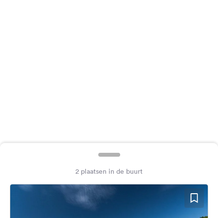
Feedback
Taal:
Nederlands
Volg
ons
op
social
media
Facebook
Instagram
2 plaatsen in de buurt