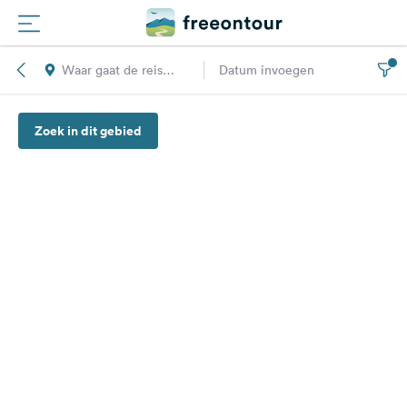
Waar gaat de reis
Datum invoegen
Routes
naar toe?
Zoek in dit gebied
Campings
Magazine
Partners
Registreren
Inloggen
Nieuwsbrief
Vragen &