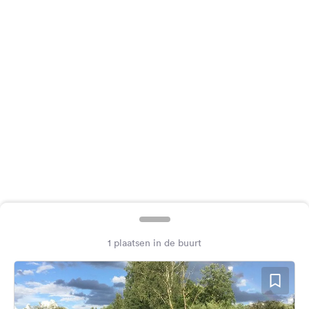
Feedback
Taal:
Nederlands
Volg
ons
op
social
media
Facebook
Instagram
1 plaatsen in de buurt