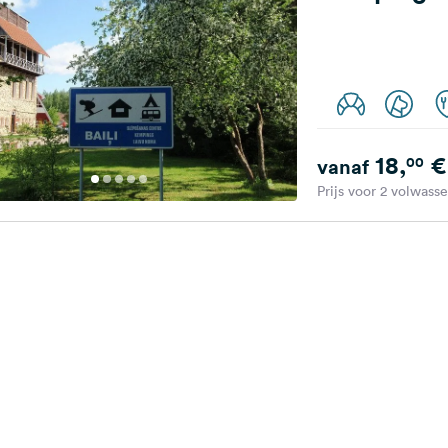
18,
€
00
vanaf
Prijs voor 2 volwass