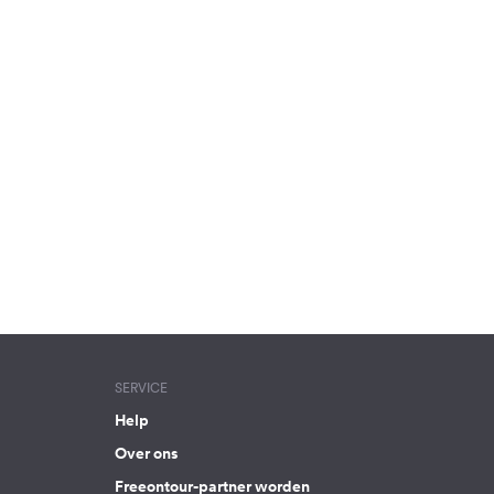
SERVICE
Help
Over ons
Freeontour-partner worden