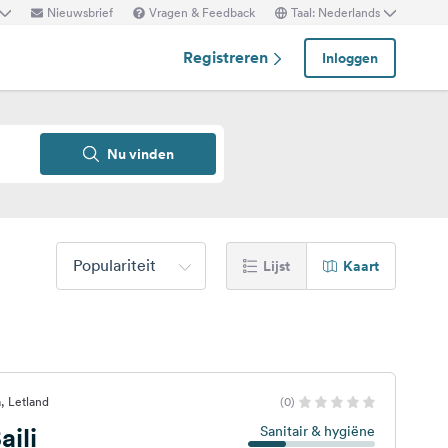
Nieuwsbrief
Vragen & Feedback
Taal: Nederlands
Registreren
Inloggen
Nu vinden
Populariteit
Lijst
Kaart
, Letland
(0)
ili
Sanitair & hygiëne