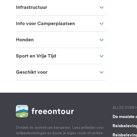
Infrastructuur
Info voor Camperplaatsen
Honden
Sport en Vrije Tijd
Geschikt voor
ALLES OVER
De mooiste 
Reisbelevin
Ontdek de wereld van kamperen. Lees artikelen over
reisbestemmingen en bouw je eigen route of verken
Reisbelevin