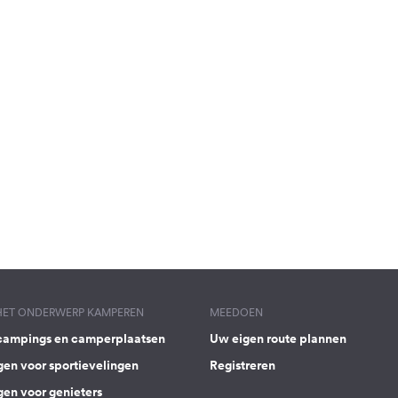
 HET ONDERWERP KAMPEREN
MEEDOEN
campings en camperplaatsen
Uw eigen route plannen
gen voor sportievelingen
Registreren
gen voor genieters