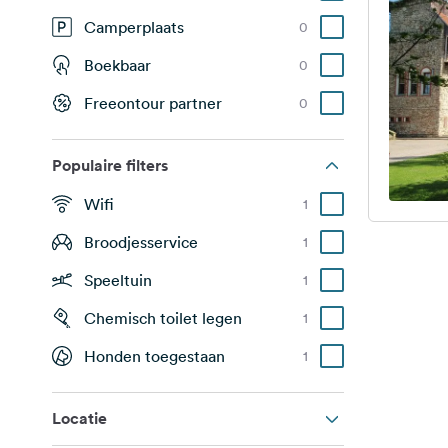
Camperplaats
0
Boekbaar
0
Freeontour partner
0
Populaire filters
Wifi
1
Broodjesservice
1
Speeltuin
1
Chemisch toilet legen
1
Honden toegestaan
1
Locatie