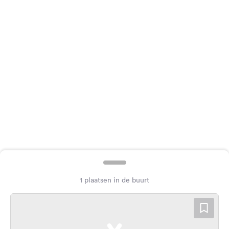
Feedback
Taal:
Nederlands
Volg
ons
op
social
media
Facebook
Instagram
1 plaatsen in de buurt