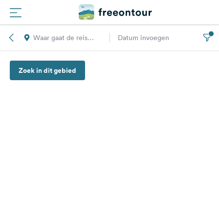
Waar gaat de reis
Datum invoegen
Routes
naar toe?
Zoek in dit gebied
Campings
Magazine
Partners
Registreren
Inloggen
Nieuwsbrief
Vragen &