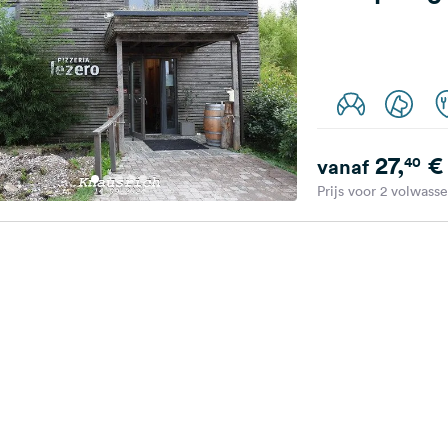
27,
€
40
vanaf
Prijs voor 2 volwass