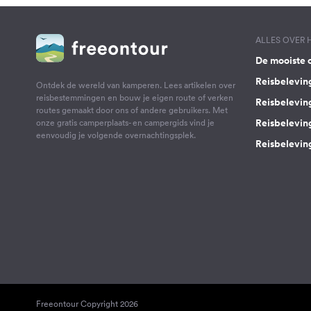
ALLES OVER
De mooiste 
Reisbelevin
Ontdek de wereld van kamperen. Lees artikelen over
reisbestemmingen en bouw je eigen route of verken
Reisbelevin
routes gemaakt door ons of andere gebruikers. Met
Reisbelevin
onze gratis camperplaats- en campergids vind je
eenvoudig je volgende overnachtingsplek.
Reisbeleving
Freeontour Copyright 2026