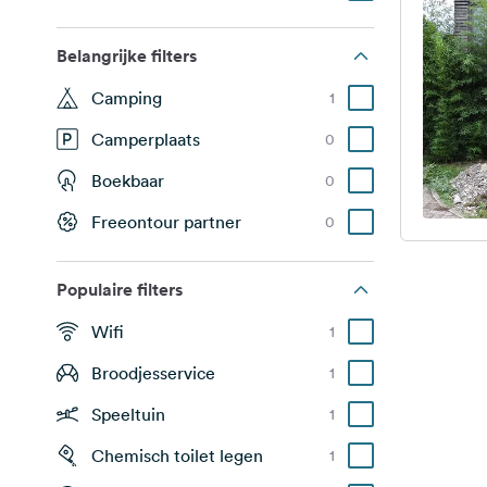
Belangrijke filters
Camping
1
Camperplaats
0
Boekbaar
0
Freeontour partner
0
Populaire filters
Wifi
1
Broodjesservice
1
Speeltuin
1
Chemisch toilet legen
1