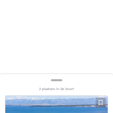
Feedback
Taal:
Nederlands
Volg
ons
op
social
media
Facebook
Instagram
2 plaatsen in de buurt