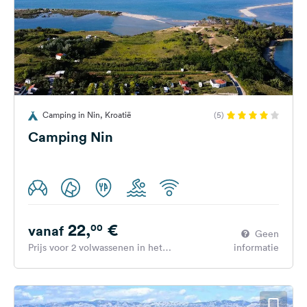
Camping in Nin, Kroatië
(5)
Camping Nin
22,
€
00
vanaf
Geen
Prijs voor 2 volwassenen in het
informatie
hoogseizoen