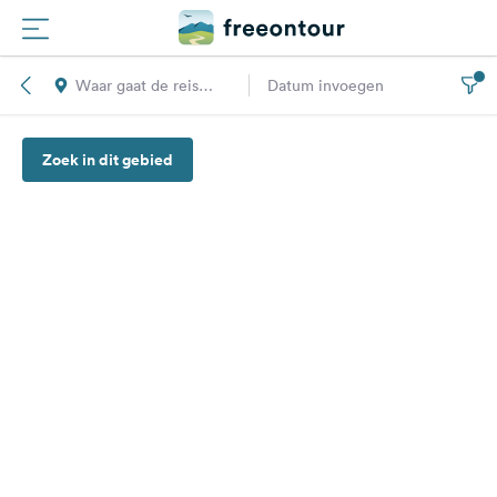
Waar gaat de reis
Datum invoegen
Routes
naar toe?
Zoek in dit gebied
Campings
Magazine
Partners
Registreren
Inloggen
Nieuwsbrief
Vragen &