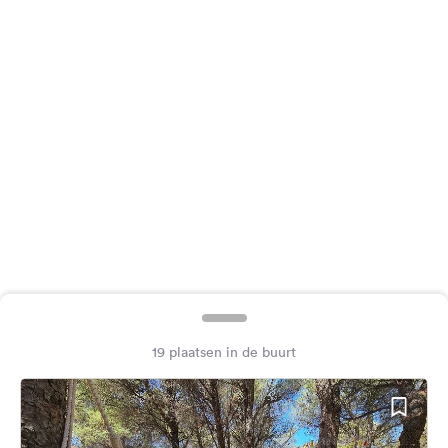
Feedback
Taal:
Nederlands
Volg
ons
op
social
media
Facebook
Instagram
19 plaatsen in de buurt