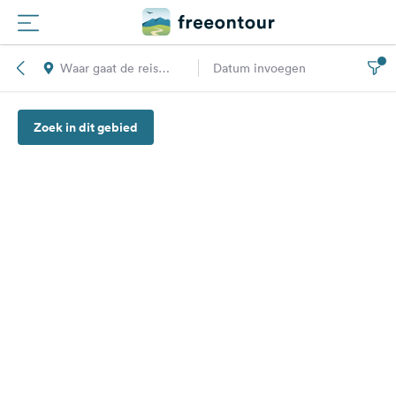
Waar gaat de reis
Datum invoegen
Routes
naar toe?
Zoek in dit gebied
Campings
Magazine
Partners
Registreren
Inloggen
Nieuwsbrief
Vragen &