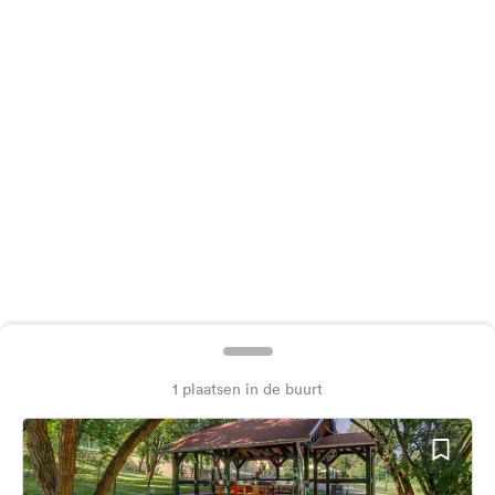
Feedback
Taal:
Nederlands
Volg
ons
op
social
media
Facebook
Instagram
1 plaatsen in de buurt