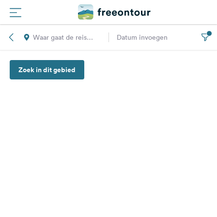
Waar gaat de reis
Datum invoegen
Routes
naar toe?
Zoek in dit gebied
Campings
Magazine
Partners
Registreren
Inloggen
Nieuwsbrief
Vragen &