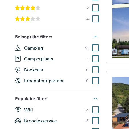
2
4
Belangrijke filters
Camping
15
Camperplaats
1
Boekbaar
0
Freeontour partner
0
Populaire filters
Wifi
13
Broodjesservice
15