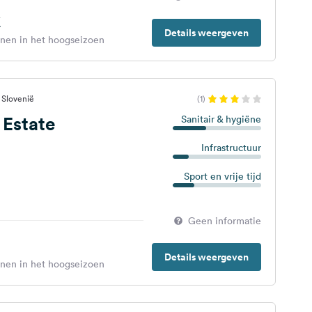
€
Details weergeven
enen in het hoogseizoen
 Slovenië
(1)
 Estate
Sanitair & hygiëne
Infrastructuur
Sport en vrije tijd
Geen informatie
Details weergeven
enen in het hoogseizoen