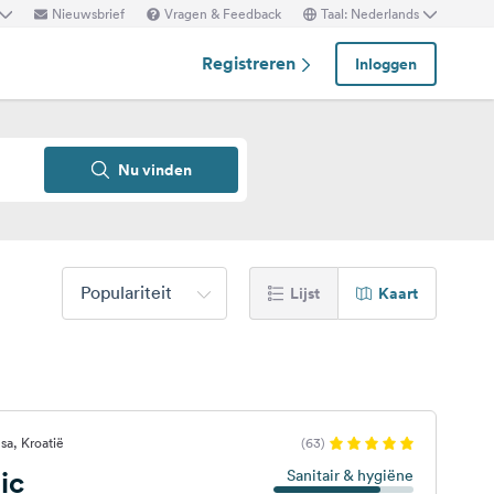
Nieuwsbrief
Vragen & Feedback
Taal: Nederlands
Registreren
Inloggen
Nu vinden
Populariteit
Lijst
Kaart
a, Kroatië
(63)
ic
Sanitair & hygiëne