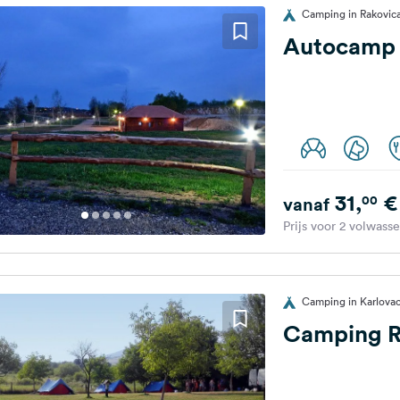
Camping in Rakovica
Autocamp 
31,
€
00
vanaf
Prijs voor 2 volwass
Camping in Karlovac
Camping R