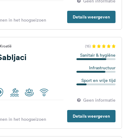
Geen informatie
Details weergeven
enen in het hoogseizoen
Kroatië
(15)
abljaci
Sanitair & hygiëne
Infrastructuur
Sport en vrije tijd
Geen informatie
Details weergeven
enen in het hoogseizoen