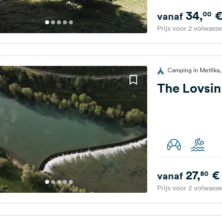
34,
00
vanaf
Prijs voor 2 volwass
Camping in Metlika,
The Lovsin
27,
€
80
vanaf
Prijs voor 2 volwass