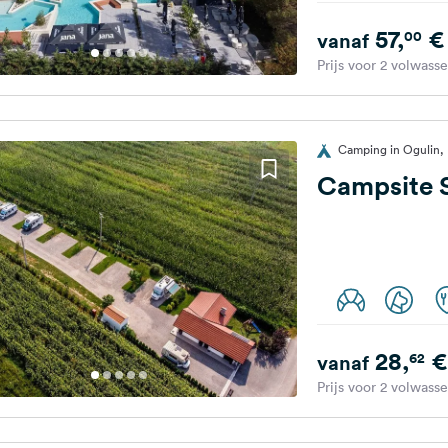
57,
€
00
vanaf
Prijs voor 2 volwass
Camping in Ogulin, 
Campsite S
28,
€
62
vanaf
Prijs voor 2 volwass