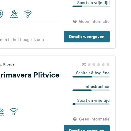
Sport en vrije tijd
Geen informatie
€
Details weergeven
enen in het hoogseizoen
, Kroatië
(0)
imavera Plitvice
Sanitair & hygiëne
Infrastructuur
Sport en vrije tijd
Geen informatie
Details weergeven