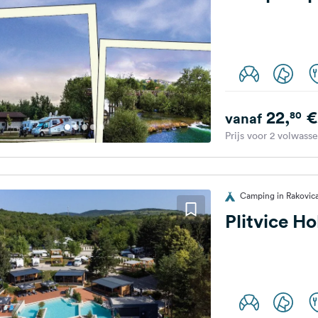
22,
€
80
vanaf
Prijs voor 2 volwass
Camping in Rakovica
Plitvice Ho