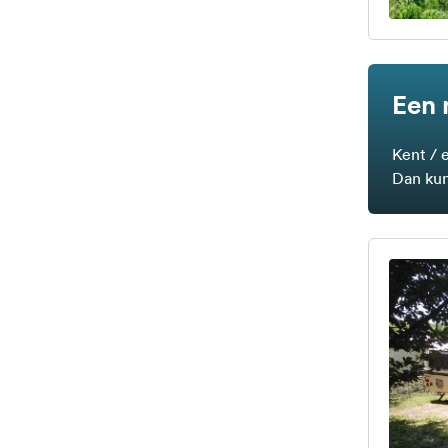
Een 
Kent / 
Dan kun