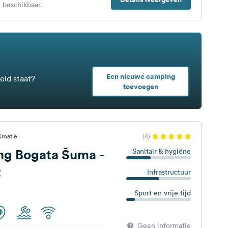
 beschikbaar.
Een nieuwe camping
eld staat?
toevoegen
Kroatië
(4)
ng Bogata Šuma -
Sanitair & hygiëne
t
Infrastructuur
Sport en vrije tijd
Geen informatie