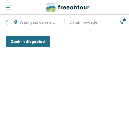
Waar gaat de reis
Datum invoegen
Routes
naar toe?
Zoek in dit gebied
Campings
Magazine
Partners
Registreren
Inloggen
Nieuwsbrief
Vragen &