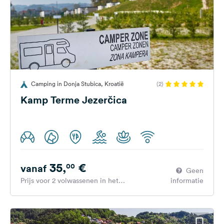
Camping in Donja Stubica, Kroatië
(2)
Kamp Terme Jezerčica
35,
€
00
vanaf
Geen
Prijs voor 2 volwassenen in het
informatie
hoogseizoen