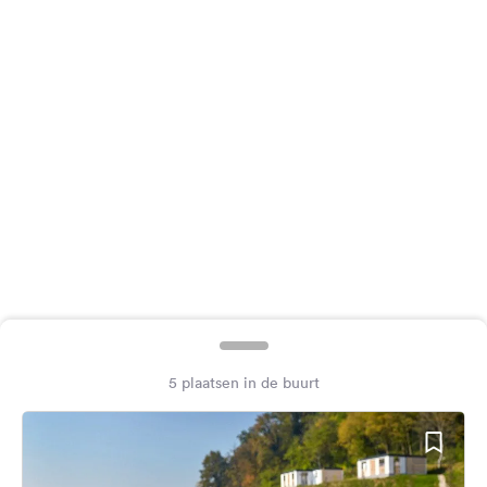
Feedback
Taal:
Nederlands
Volg
ons
op
social
media
Facebook
Instagram
5 plaatsen in de buurt