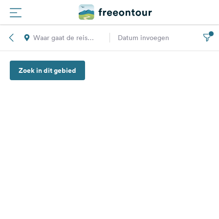
Waar gaat de reis
Datum invoegen
Routes
naar toe?
Zoek in dit gebied
Campings
Magazine
Partners
Registreren
Inloggen
Nieuwsbrief
Vragen &