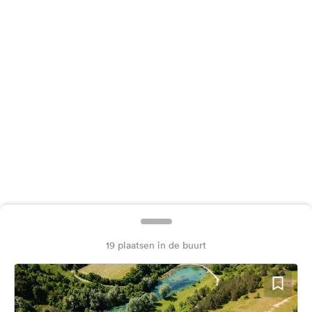
Feedback
Taal:
Nederlands
Volg
ons
op
social
media
Facebook
Instagram
19 plaatsen in de buurt