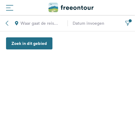
Waar gaat de reis
Datum invoegen
Routes
naar toe?
Zoek in dit gebied
Campings
Magazine
Partners
Registreren
Inloggen
Nieuwsbrief
Vragen &