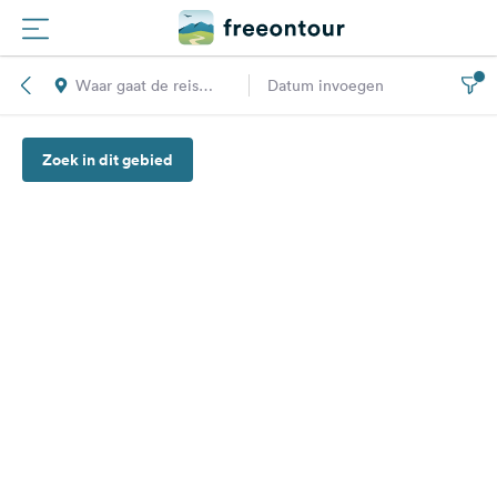
Waar gaat de reis
Datum invoegen
Routes
naar toe?
Zoek in dit gebied
Campings
Magazine
Partners
Registreren
Inloggen
Nieuwsbrief
Vragen &