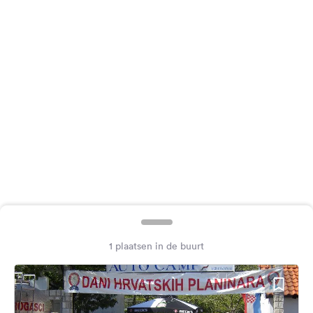
Feedback
Taal:
Nederlands
Volg
ons
op
social
media
Facebook
Instagram
1 plaatsen in de buurt