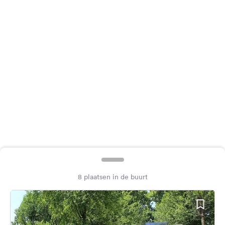
Feedback
Taal:
Nederlands
Volg
ons
op
social
media
Facebook
Instagram
8 plaatsen in de buurt