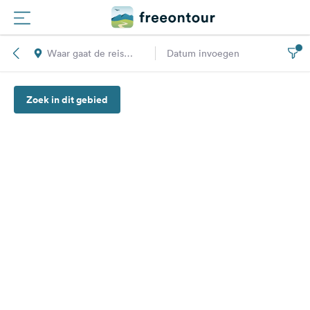
Waar gaat de reis
Datum invoegen
Routes
naar toe?
Zoek in dit gebied
Campings
Magazine
Partners
Registreren
Inloggen
Nieuwsbrief
Vragen &