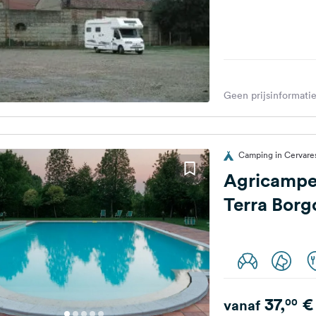
Geen prijsinformatie
Camping in Cervares
Agricampe
Terra Borg
37,
€
00
vanaf