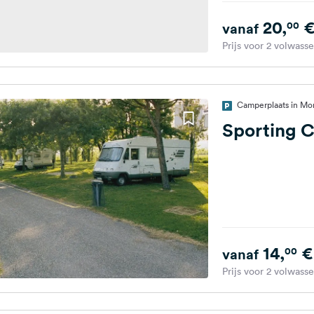
20,
00
vanaf
Prijs voor 2 volwass
Camperplaats in Mon
Sporting C
14,
€
00
vanaf
Prijs voor 2 volwass