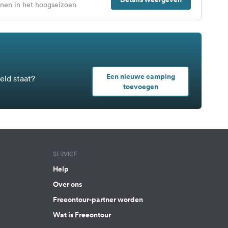
enen in het hoogseizoen
Een nieuwe camping
eld staat?
toevoegen
SERVICE
Help
Over ons
Freeontour-partner worden
Wat is Freeontour