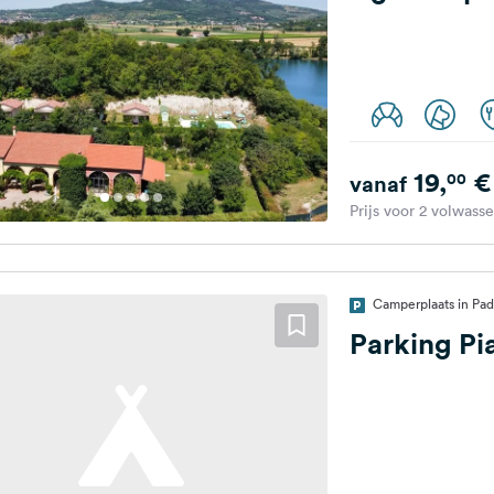
19,
€
00
vanaf
Prijs voor 2 volwass
Camperplaats in Pado
Parking Pi