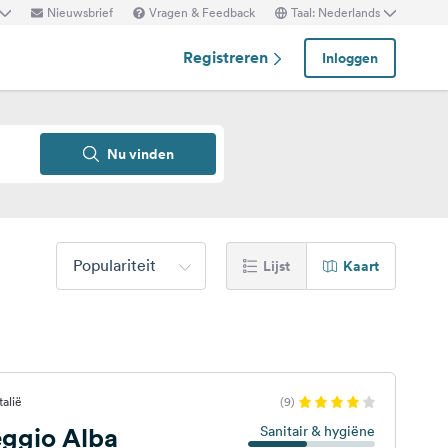
Nieuwsbrief
Vragen & Feedback
Taal: Nederlands
Registreren
Inloggen
Nu vinden
Populariteit
Lijst
Kaart
alië
(9)
ggio Alba
Sanitair & hygiëne