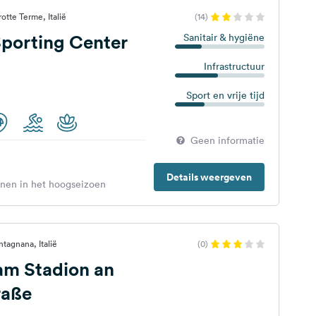
tte Terme, Italië
(14)
porting Center
Sanitair & hygiëne
Infrastructuur
Sport en vrije tijd
Geen informatie
Details weergeven
enen in het hoogseizoen
tagnana, Italië
(0)
am Stadion an
raße