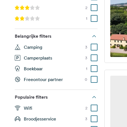
2
1
Belangrijke filters
Camping
3
Camperplaats
3
Boekbaar
1
Freeontour partner
0
Populaire filters
Wifi
2
Broodjesservice
3