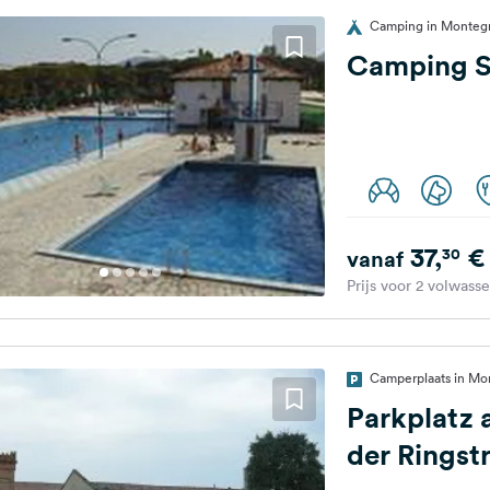
Camping in Montegro
Camping S
37,
€
30
vanaf
Prijs voor 2 volwass
Camperplaats in Mon
Parkplatz 
der Ringst