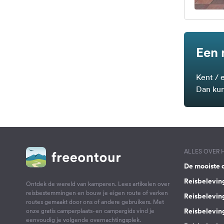
Een 
Kent / 
Dan kun
ALLES OVER
De mooiste 
Reisbelevin
Ontdek de wereld van kamperen. Lees artikelen over
reisbestemmingen en bouw je eigen route of verken
Reisbelevin
routes gemaakt door ons of andere gebruikers. Met
Reisbelevin
onze gratis camperplaats- en campergids vind je
eenvoudig je volgende overnachtingsplek.