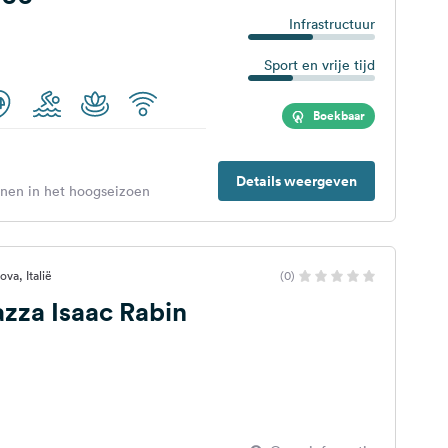
Infrastructuur
Sport en vrije tijd
Boekbaar
Details weergeven
enen in het hoogseizoen
va, Italië
(0)
azza Isaac Rabin