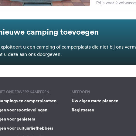
Prijs voor 2 volwass
nieuwe camping toevoegen
exploiteert u een camping of camperplaats die niet bij ons verm
t u deze aan ons doorgeven.
 HET ONDERWERP KAMPEREN
MEEDOEN
campings en camperplaatsen
Uw eigen route plannen
gen voor sportievelingen
Registreren
gen voor genieters
gen voor cultuurliefhebbers