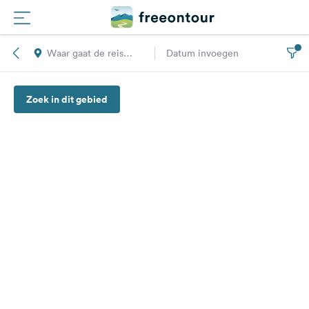
Waar gaat de reis
Datum invoegen
Routes
naar toe?
Zoek in dit gebied
Campings
Magazine
Partners
Registreren
Inloggen
Nieuwsbrief
Vragen &