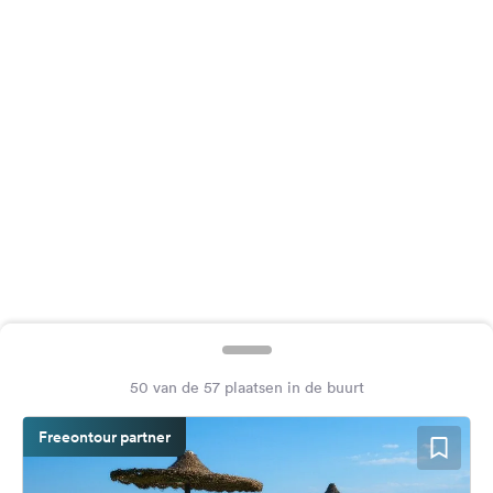
Feedback
Taal:
Nederlands
Volg
ons
op
social
media
Facebook
Instagram
50 van de 57 plaatsen in de buurt
Freeontour partner