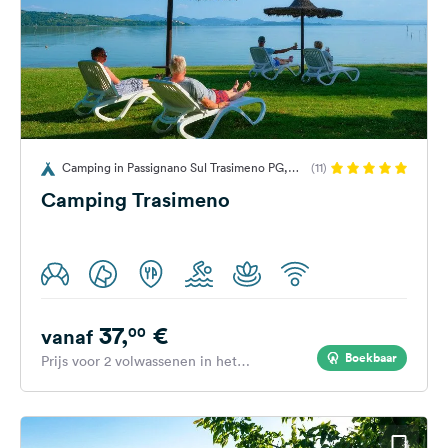
Camping in Passignano Sul Trasimeno PG,
(11)
Italië
Camping Trasimeno
37,
€
00
vanaf
Boekbaar
Prijs voor 2 volwassenen in het
hoogseizoen