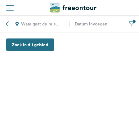
Waar gaat de reis
Datum invoegen
Routes
naar toe?
Zoek in dit gebied
Campings
Magazine
Partners
Registreren
Inloggen
Nieuwsbrief
Vragen &