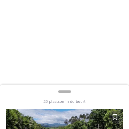
Feedback
Taal:
Nederlands
Volg
ons
op
social
media
Facebook
Instagram
25 plaatsen in de buurt