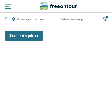
Waar gaat de reis
Datum invoegen
Routes
naar toe?
Zoek in dit gebied
Campings
Magazine
Partners
Registreren
Inloggen
Nieuwsbrief
Vragen &