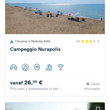
Camping in Narbolia, Italië
(14)
Campeggio Nurapolis
26,
€
00
vanaf
Geen
Prijs voor 2 volwassenen in het
informatie
hoogseizoen