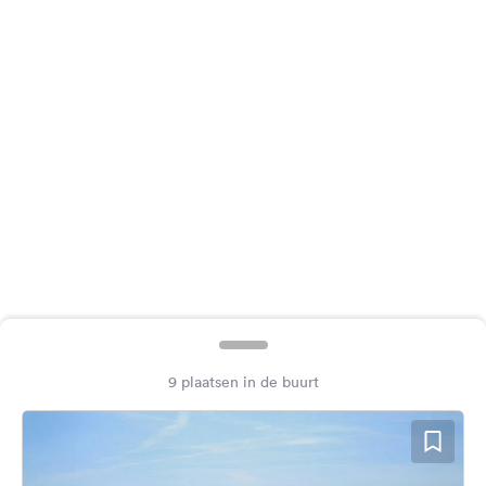
Feedback
Taal:
Nederlands
Volg
ons
op
social
media
Facebook
Instagram
9 plaatsen in de buurt