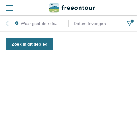
Waar gaat de reis
Datum invoegen
Routes
naar toe?
Zoek in dit gebied
Campings
Magazine
Partners
Registreren
Inloggen
Nieuwsbrief
Vragen &