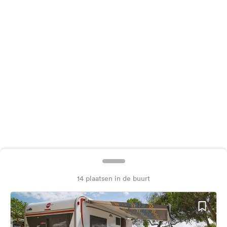
Feedback
Taal:
Nederlands
Volg
ons
op
social
media
Facebook
Instagram
14 plaatsen in de buurt