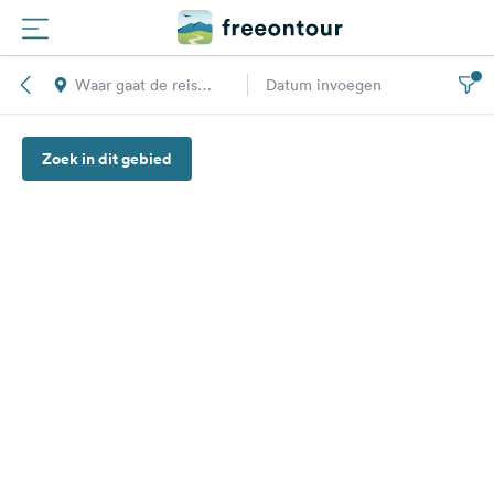
Waar gaat de reis
Datum invoegen
Routes
naar toe?
Zoek in dit gebied
Campings
Magazine
Partners
Registreren
Inloggen
Nieuwsbrief
Vragen &