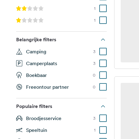
1
1
Belangrijke filters
Camping
3
Camperplaats
3
Boekbaar
0
Freeontour partner
0
Populaire filters
Broodjesservice
3
Speeltuin
1