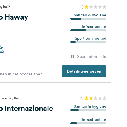
 Italië
(1)
o Haway
Sanitair & hygiëne
Infrastructuur
Sport en vrije tijd
Geen informatie
€
Details weergeven
enen in het hoogseizoen
iverone, Italië
(1)
 Internazionale
Sanitair & hygiëne
Infrastructuur