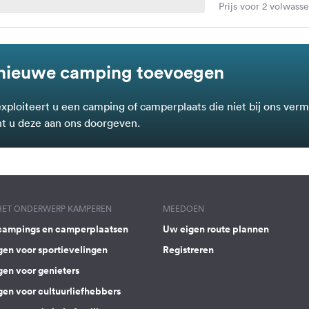
Prijs voor 2 volwass
nieuwe camping toevoegen
exploiteert u een camping of camperplaats die niet bij ons verm
t u deze aan ons doorgeven.
 HET ONDERWERP KAMPEREN
MEEDOEN
campings en camperplaatsen
Uw eigen route plannen
gen voor sportievelingen
Registreren
gen voor genieters
gen voor cultuurliefhebbers