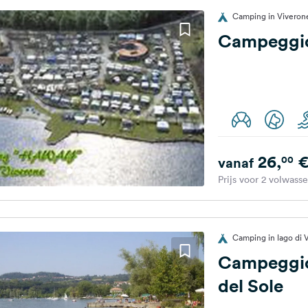
Camping in Viverone,
Campeggi
26,
00
vanaf
Prijs voor 2 volwass
Camping in lago di V
Campeggio
del Sole