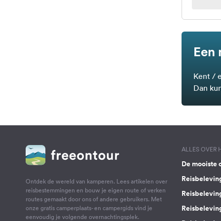
Een 
Kent / 
Dan kun
ALLES OVER
De mooiste 
Reisbelevin
Ontdek de wereld van kamperen. Lees artikelen over
reisbestemmingen en bouw je eigen route of verken
Reisbelevin
routes gemaakt door ons of andere gebruikers. Met
Reisbelevin
onze gratis camperplaats- en campergids vind je
eenvoudig je volgende overnachtingsplek.