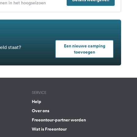
enen in het hoogseizoen
Een nieuwe camping
eld staat?
toevoegen
SERVICE
Help
Over ons
Freeontour-partner worden
Wat is Freeontour