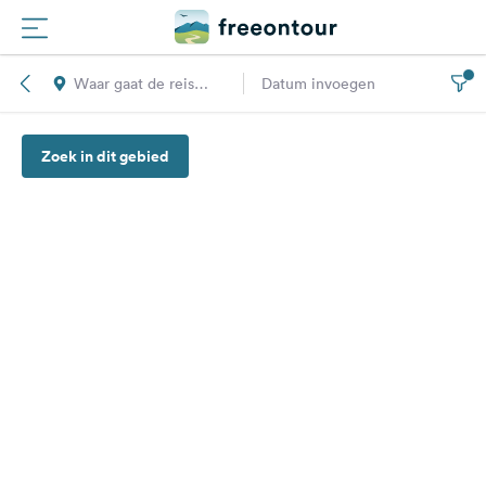
Waar gaat de reis
Datum invoegen
Routes
naar toe?
Zoek in dit gebied
Campings
Magazine
Partners
Registreren
Inloggen
Nieuwsbrief
Vragen &