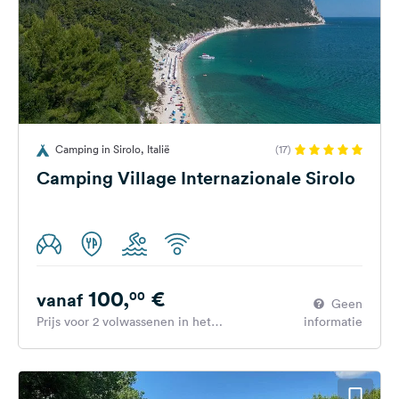
Camping in Sirolo, Italië
(17)
Camping Village Internazionale Sirolo
100,
€
00
vanaf
Geen
Prijs voor 2 volwassenen in het
informatie
hoogseizoen