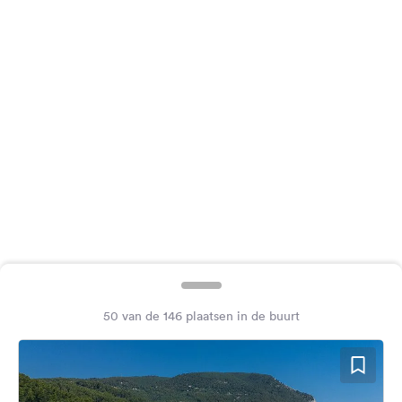
Feedback
Taal:
Nederlands
Volg
ons
op
social
media
Facebook
Instagram
50 van de 146 plaatsen in de buurt