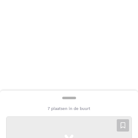
Feedback
Taal:
Nederlands
Volg
ons
op
social
media
Facebook
Instagram
7 plaatsen in de buurt