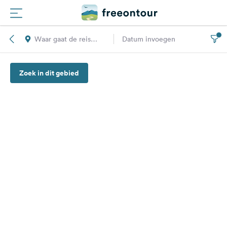
Waar gaat de reis
Datum invoegen
Routes
naar toe?
Zoek in dit gebied
Campings
Magazine
Partners
Registreren
Inloggen
Nieuwsbrief
Vragen &