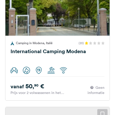
Camping in Modena, Italië
(20)
International Camping Modena
50,
€
90
vanaf
Geen
Prijs voor 2 volwassenen in het
informatie
hoogseizoen