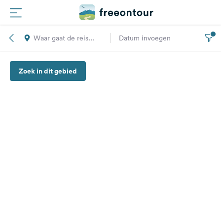
Waar gaat de reis
Datum invoegen
Routes
naar toe?
Zoek in dit gebied
Campings
Magazine
Partners
Registreren
Inloggen
Nieuwsbrief
Vragen &