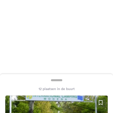
Feedback
Taal:
Nederlands
Volg
ons
op
social
media
Facebook
Instagram
12 plaatsen in de buurt