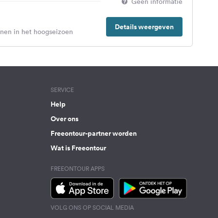
Geen informatie
Details weergeven
enen in het hoogseizoen
SERVICE
Help
Over ons
Freeontour-partner worden
Wat is Freeontour
FREEONTOUR APPS
VOLG ONS OP SOCIAL MEDIA