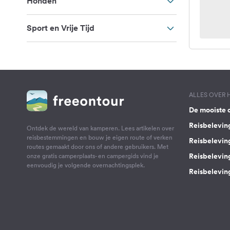
Honden
Sport en Vrije Tijd
ALLES OVER
De mooiste 
Reisbelevin
Ontdek de wereld van kamperen. Lees artikelen over
reisbestemmingen en bouw je eigen route of verken
Reisbelevin
routes gemaakt door ons of andere gebruikers. Met
Reisbelevin
onze gratis camperplaats- en campergids vind je
eenvoudig je volgende overnachtingsplek.
Reisbeleving