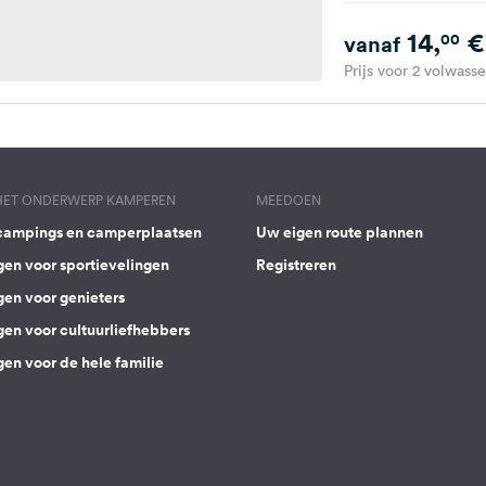
14,
€
00
vanaf
Prijs voor 2 volwass
 HET ONDERWERP KAMPEREN
MEEDOEN
campings en camperplaatsen
Uw eigen route plannen
gen voor sportievelingen
Registreren
gen voor genieters
gen voor cultuurliefhebbers
en voor de hele familie