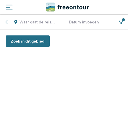
Waar gaat de reis
Datum invoegen
Routes
naar toe?
Zoek in dit gebied
Campings
Magazine
Partners
Registreren
Inloggen
Nieuwsbrief
Vragen &