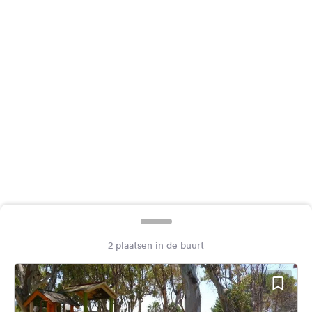
Feedback
Taal:
Nederlands
Volg
ons
op
social
media
Facebook
Instagram
2 plaatsen in de buurt