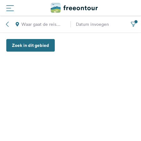
Waar gaat de reis
Datum invoegen
Routes
naar toe?
Zoek in dit gebied
Campings
Magazine
Partners
Registreren
Inloggen
Nieuwsbrief
Vragen &