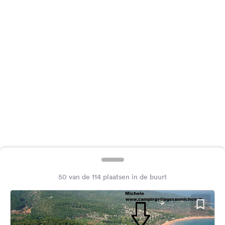
Feedback
Taal:
Nederlands
Volg
ons
op
social
media
Facebook
Instagram
50 van de 114 plaatsen in de buurt