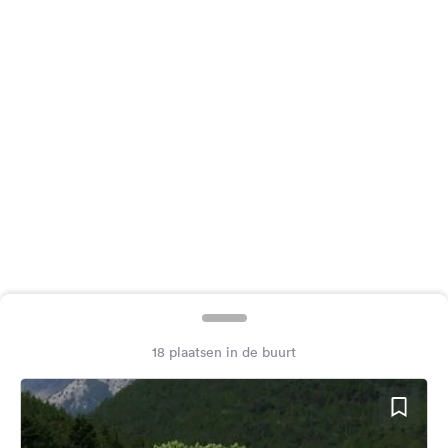
Feedback
Taal:
Nederlands
Volg
ons
op
social
media
Facebook
Instagram
18 plaatsen in de buurt