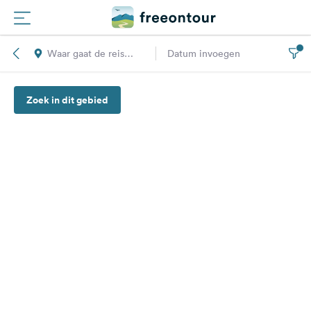
Waar gaat de reis
Datum invoegen
Routes
naar toe?
Zoek in dit gebied
Campings
Magazine
Partners
Registreren
Inloggen
Nieuwsbrief
Vragen &