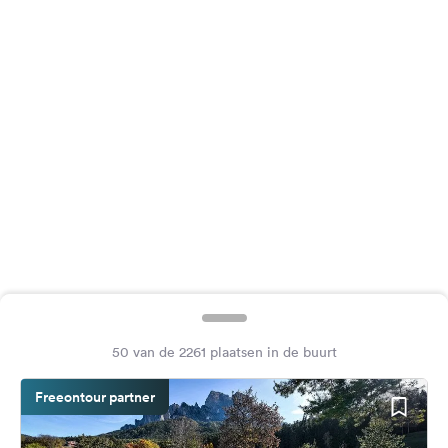
Feedback
Taal:
Nederlands
Volg
ons
op
social
media
Facebook
Instagram
50 van de 2261 plaatsen in de buurt
Freeontour partner