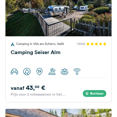
Camping in Völs am Schlern, Italië
(1934)
Camping Seiser Alm
43,
€
00
vanaf
Boekbaar
Prijs voor 2 volwassenen in het
hoogseizoen