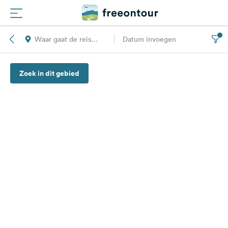
Waar gaat de reis
Datum invoegen
Routes
naar toe?
Zoek in dit gebied
Campings
Magazine
Partners
Registreren
Inloggen
Nieuwsbrief
Vragen &