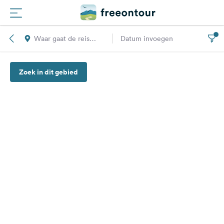
Waar gaat de reis
Datum invoegen
Routes
naar toe?
Zoek in dit gebied
Campings
Magazine
Partners
Registreren
Inloggen
Nieuwsbrief
Vragen &