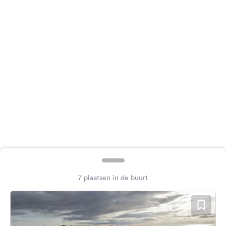
Feedback
Taal:
Nederlands
Volg
ons
op
social
media
Facebook
Instagram
7 plaatsen in de buurt