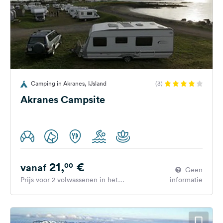
Camping in Akranes, IJsland
(3)
Akranes Campsite
21,
€
00
vanaf
Geen
Prijs voor 2 volwassenen in het
informatie
hoogseizoen