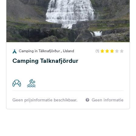
Camping in Tálknafjörður , IJsland
(1)
Camping Talknafjördur
Geen prijsinformatie beschikbaar.
Geen informatie