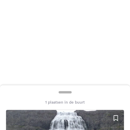
Feedback
Taal:
Nederlands
Volg
ons
op
social
media
Facebook
Instagram
1 plaatsen in de buurt