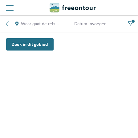
Waar gaat de reis
Datum invoegen
Routes
naar toe?
Zoek in dit gebied
Campings
Magazine
Partners
Registreren
Inloggen
Nieuwsbrief
Vragen &