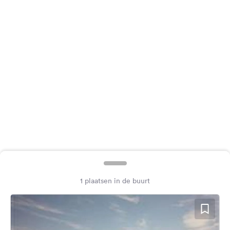
Feedback
Taal:
Nederlands
Volg
ons
op
social
media
Facebook
Instagram
1 plaatsen in de buurt