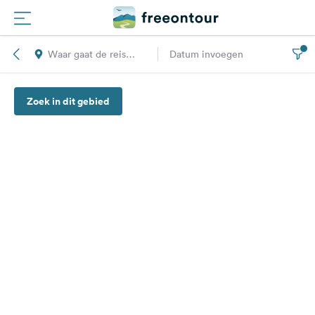
Waar gaat de reis
Datum invoegen
Routes
naar toe?
Zoek in dit gebied
Campings
Magazine
Partners
Registreren
Inloggen
Nieuwsbrief
Vragen &