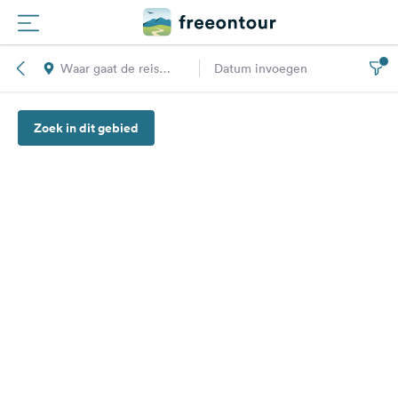
Waar gaat de reis
Datum invoegen
Routes
naar toe?
Zoek in dit gebied
Campings
Magazine
Partners
Registreren
Inloggen
Nieuwsbrief
Vragen &