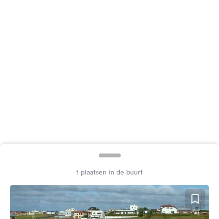
Feedback
Taal:
Nederlands
Volg
ons
op
social
media
Facebook
Instagram
1 plaatsen in de buurt