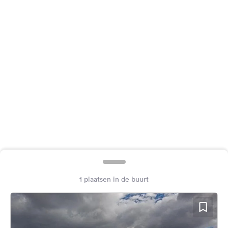
Feedback
Taal:
Nederlands
Volg
ons
op
social
media
Facebook
Instagram
1 plaatsen in de buurt