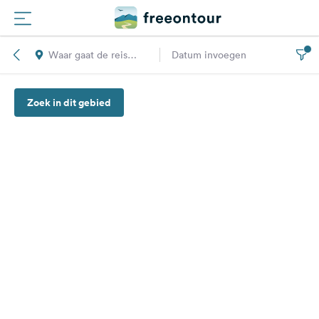
Waar gaat de reis
Datum invoegen
Routes
naar toe?
Zoek in dit gebied
Campings
Magazine
Partners
Registreren
Inloggen
Nieuwsbrief
Vragen &