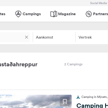
Social Media
tes
Campings
Magazine
Partners
Aankomst
Vertrek
ustaðahreppur
2 Campings
Camping in Mývatn, 
Camping H