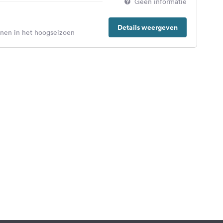
Geen informatie
Details weergeven
enen in het hoogseizoen