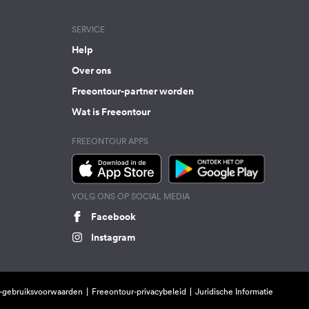
SERVICE
Help
Over ons
Freeontour-partner worden
Wat is Freeontour
FREEONTOUR APPS
VOLG ONS OP SOCIAL MEDIA
Facebook
Instagram
-gebruiksvoorwaarden
Freeontour-privacybeleid
Juridische Informatie