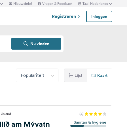
Nieuwsbrief
Vragen & Feedback
Taal: Nederlands
Registreren
Inloggen
Nu vinden
Populariteit
Lijst
Kaart
IJsland
(4)
líð am Mývatn
Sanitair & hygiëne