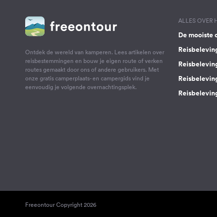
ALLES OVER
De mooiste 
Reisbelevin
Ontdek de wereld van kamperen. Lees artikelen over
reisbestemmingen en bouw je eigen route of verken
Reisbelevin
routes gemaakt door ons of andere gebruikers. Met
Reisbelevin
onze gratis camperplaats- en campergids vind je
eenvoudig je volgende overnachtingsplek.
Reisbeleving
Freeontour Copyright 2026