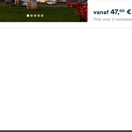
47,
€
00
vanaf
Prijs voor 2 volwass