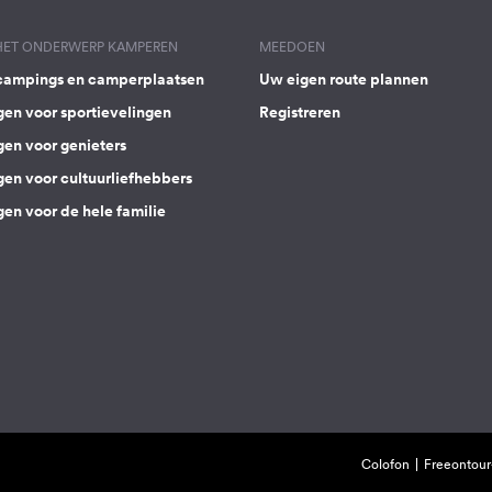
 HET ONDERWERP KAMPEREN
MEEDOEN
campings en camperplaatsen
Uw eigen route plannen
gen voor sportievelingen
Registreren
gen voor genieters
gen voor cultuurliefhebbers
en voor de hele familie
Colofon
Freeontour