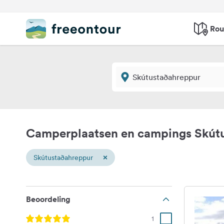
Rou
Camperplaatsen en campings Skút
×
Skútustaðahreppur
Beoordeling
1