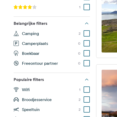
1
Belangrijke filters
Camping
2
Camperplaats
0
Boekbaar
0
Freeontour partner
0
Populaire filters
Wifi
1
Broodjesservice
2
Speeltuin
2