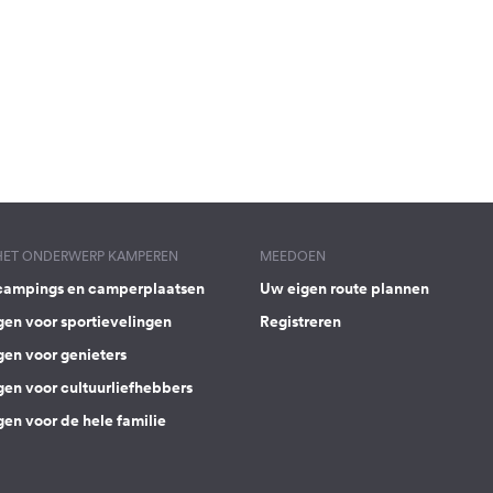
 HET ONDERWERP KAMPEREN
MEEDOEN
campings en camperplaatsen
Uw eigen route plannen
gen voor sportievelingen
Registreren
gen voor genieters
gen voor cultuurliefhebbers
en voor de hele familie