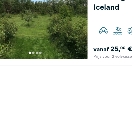
Iceland
25,
€
00
vanaf
Prijs voor 2 volwass