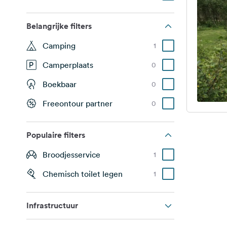
Belangrijke filters
Camping
1
Camperplaats
0
Boekbaar
0
Freeontour partner
0
Populaire filters
Broodjesservice
1
Chemisch toilet legen
1
Infrastructuur