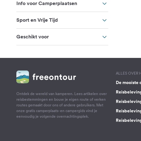
Info voor Camperplaatsen
Sport en Vrije Tijd
Geschikt voor
ALLES OVER
De mooiste 
Reisbelevin
Ontdek de wereld van kamperen. Lees artikelen over
reisbestemmingen en bouw je eigen route of verken
Reisbelevin
routes gemaakt door ons of andere gebruikers. Met
Reisbelevin
onze gratis camperplaats- en campergids vind je
eenvoudig je volgende overnachtingsplek.
Reisbeleving