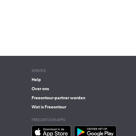
SERVICE
Help
Over ons
Freeontour-partner worden
Wat is Freeontour
FREEONTOUR APPS