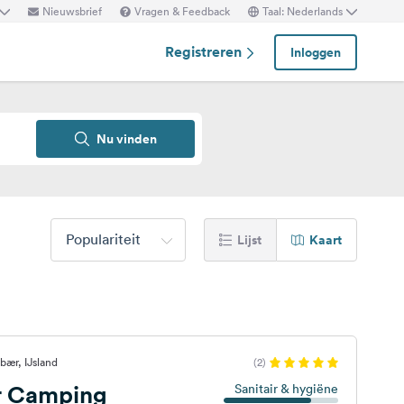
Nieuwsbrief
Vragen & Feedback
Taal: Nederlands
Registreren
Inloggen
Nu vinden
Populariteit
Lijst
Kaart
bær, IJsland
(2)
r Camping
Sanitair & hygiëne