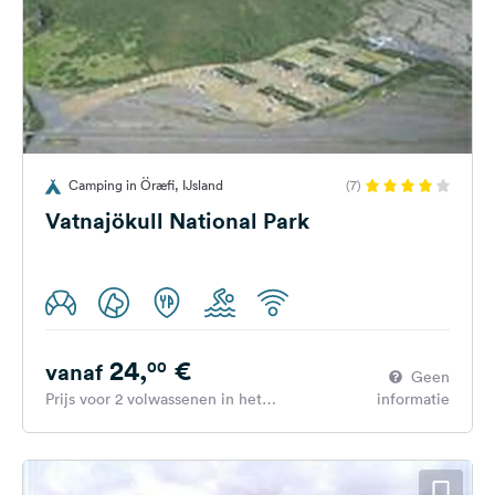
Camping in Öræfi, IJsland
(7)
Vatnajökull National Park
24,
€
00
vanaf
Geen
Prijs voor 2 volwassenen in het
informatie
hoogseizoen