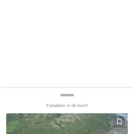
Feedback
Taal:
Nederlands
Volg
ons
op
social
media
Facebook
Instagram
2 plaatsen in de buurt