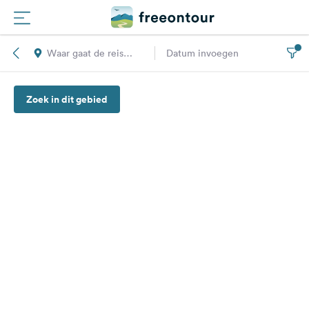
Waar gaat de reis
Datum invoegen
Routes
naar toe?
Zoek in dit gebied
Campings
Magazine
Partners
Registreren
Inloggen
Nieuwsbrief
Vragen &