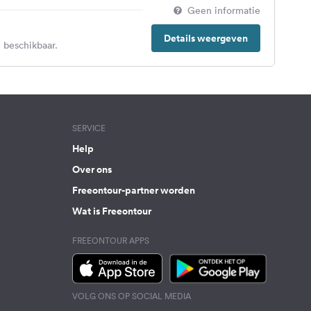
Geen informatie
Details weergeven
 beschikbaar.
SERVICE
Help
Over ons
Freeontour-partner worden
Wat is Freeontour
FREEONTOUR APPS
VOLG ONS OP SOCIAL MEDIA