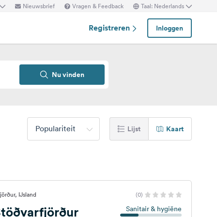
Nieuwsbrief
Vragen & Feedback
Taal: Nederlands
Registreren
Inloggen
Nu vinden
Populariteit
Lijst
Kaart
örður, IJsland
(0)
töðvarfjörður
Sanitair & hygiëne