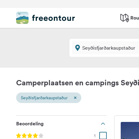
Rou
Camperplaatsen en campings Seyði
×
Seyðisfjarðarkaupstaður
Beoordeling
1