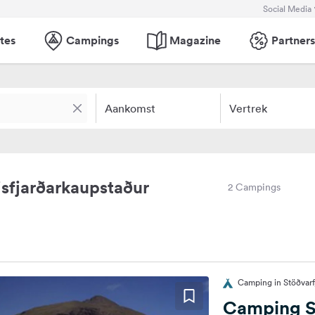
Social Media
tes
Campings
Magazine
Partners
Aankomst
Vertrek
sfjarðarkaupstaður
2 Campings
Camping in Stöðvarfj
Camping S