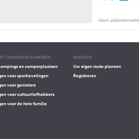
Geen prijsinformatie
 HET ONDERWERP KAMPEREN
MEEDOEN
campings en camperplaatsen
Uw eigen route plannen
gen voor sportievelingen
Registreren
gen voor genieters
gen voor cultuurliefhebbers
en voor de hele familie