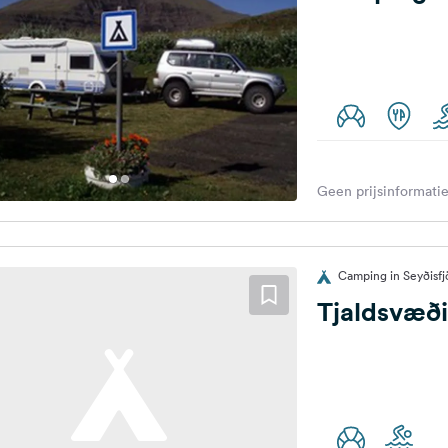
Geen prijsinformatie
Camping in Seyðisfjö
Tjaldsvæði