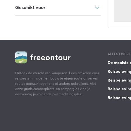
Geschikt voor
ALLES OVER
De mooiste 
Reisbelevin
Ontdek de wereld van kamperen. Lees artikelen over
reisbestemmingen en bouw je eigen route of verken
Reisbelevin
routes gemaakt door ons of andere gebruikers. Met
Reisbelevin
onze gratis camperplaats- en campergids vind je
eenvoudig je volgende overnachtingsplek.
Reisbeleving