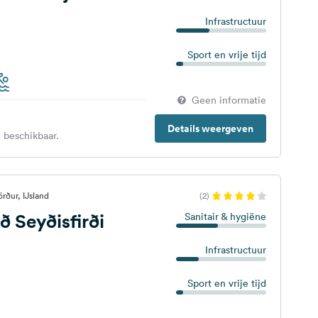
Infrastructuur
Sport en vrije tijd
Geen informatie
Details weergeven
 beschikbaar.
rður, IJsland
(2)
ð Seyðisfirði
Sanitair & hygiëne
Infrastructuur
Sport en vrije tijd