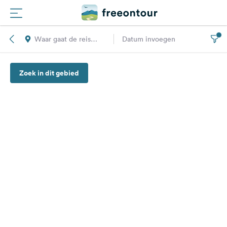
Waar gaat de reis
Datum invoegen
Routes
naar toe?
Zoek in dit gebied
Campings
Magazine
Partners
Registreren
Inloggen
Nieuwsbrief
Vragen &