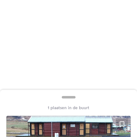
Feedback
Taal:
Nederlands
Volg
ons
op
social
media
Facebook
Instagram
1 plaatsen in de buurt