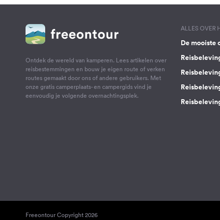
ALLES OVER
De mooiste 
Reisbelevin
Ontdek de wereld van kamperen. Lees artikelen over
reisbestemmingen en bouw je eigen route of verken
Reisbelevin
routes gemaakt door ons of andere gebruikers. Met
Reisbelevin
onze gratis camperplaats- en campergids vind je
eenvoudig je volgende overnachtingsplek.
Reisbeleving
Freeontour Copyright 2026