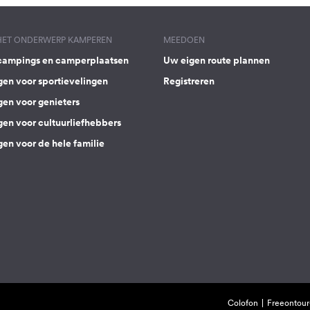
 HET ONDERWERP KAMPEREN
MEEDOEN
campings en camperplaatsen
Uw eigen route plannen
gen voor sportievelingen
Registreren
gen voor genieters
gen voor cultuurliefhebbers
en voor de hele familie
Colofon
Freeontour