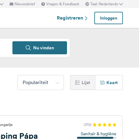
Nieuwsbrief
Vragen & Feedback
Taal: Nederlands
Registreren
Inloggen
Nu vinden
Populariteit
Lijst
Kaart
ongarije
(170)
ping Pápa
Sanitair & hygiëne