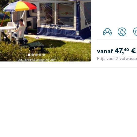
47,
€
40
vanaf
Prijs voor 2 volwass