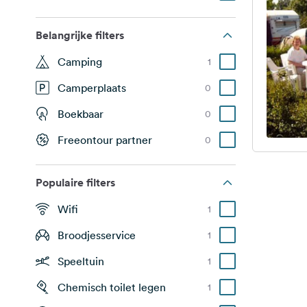
Belangrijke filters
Camping
1
Camperplaats
0
Boekbaar
0
Freeontour partner
0
Populaire filters
Wifi
1
Broodjesservice
1
Speeltuin
1
Chemisch toilet legen
1