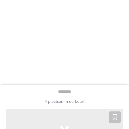
Feedback
Taal:
Nederlands
Volg
ons
op
social
media
Facebook
Instagram
4 plaatsen in de buurt