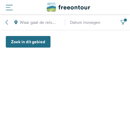
Waar gaat de reis
Datum invoegen
Routes
naar toe?
Zoek in dit gebied
Campings
Magazine
Partners
Registreren
Inloggen
Nieuwsbrief
Vragen &