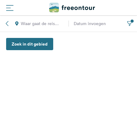
Waar gaat de reis
Datum invoegen
Routes
naar toe?
Zoek in dit gebied
Campings
Magazine
Partners
Registreren
Inloggen
Nieuwsbrief
Vragen &