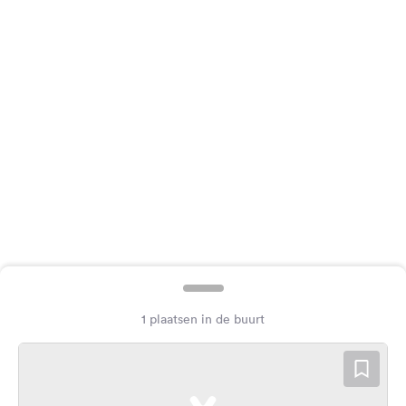
Feedback
Taal:
Nederlands
Volg
ons
op
social
media
Facebook
Instagram
1 plaatsen in de buurt