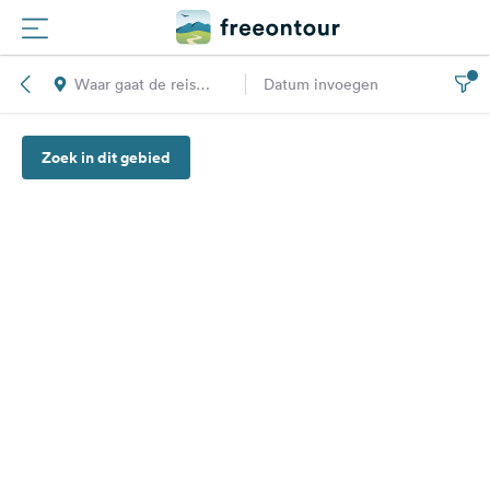
Waar gaat de reis
Datum invoegen
Routes
naar toe?
Zoek in dit gebied
Campings
Magazine
Partners
Registreren
Inloggen
Nieuwsbrief
Vragen &