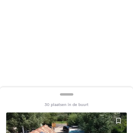
Feedback
Taal:
Nederlands
Volg
ons
op
social
media
Facebook
Instagram
30 plaatsen in de buurt