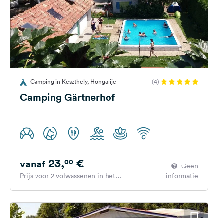
Camping in Keszthely, Hongarije
(4)
Camping Gärtnerhof
23,
€
00
vanaf
Geen
Prijs voor 2 volwassenen in het
informatie
hoogseizoen