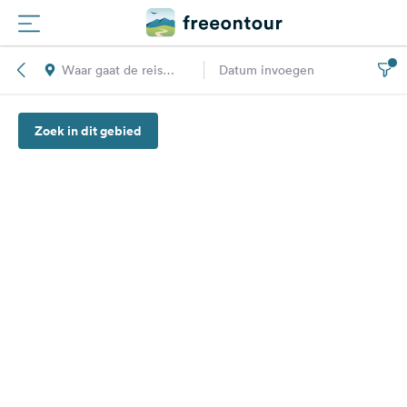
Waar gaat de reis
Datum invoegen
Routes
naar toe?
Zoek in dit gebied
Campings
Magazine
Partners
Registreren
Inloggen
Nieuwsbrief
Vragen &