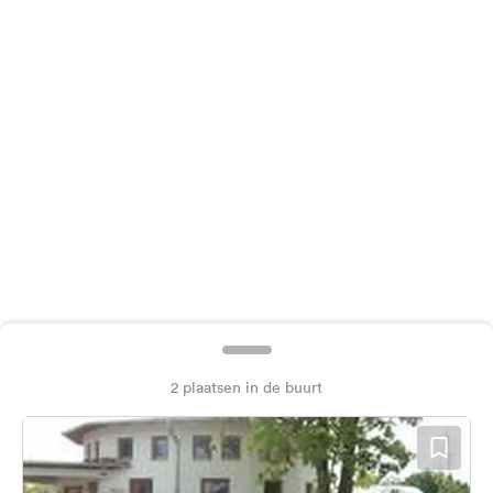
Feedback
Taal:
Nederlands
Volg
ons
op
social
media
Facebook
Instagram
2 plaatsen in de buurt