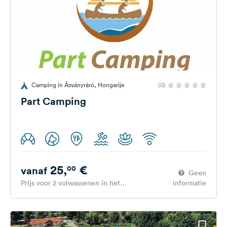
Camping in Ásványráró, Hongarije
(0)
Part Camping
25,
€
00
vanaf
Geen
Prijs voor 2 volwassenen in het
informatie
hoogseizoen