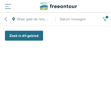
Waar gaat de reis
Datum invoegen
Routes
naar toe?
Zoek in dit gebied
Campings
Magazine
Partners
Registreren
Inloggen
Nieuwsbrief
Vragen &