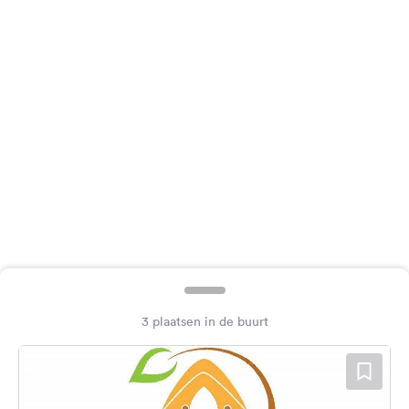
Feedback
Taal:
Nederlands
Volg
ons
op
social
media
Facebook
Instagram
3 plaatsen in de buurt