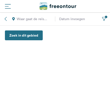
Waar gaat de reis
Datum invoegen
Routes
naar toe?
Zoek in dit gebied
Campings
Magazine
Partners
Registreren
Inloggen
Nieuwsbrief
Vragen &