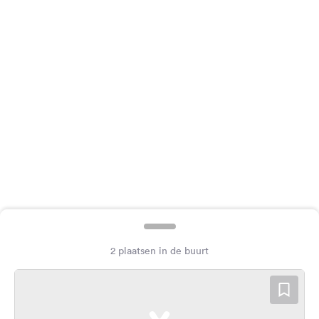
Feedback
Taal:
Nederlands
Volg
ons
op
social
media
Facebook
Instagram
2 plaatsen in de buurt