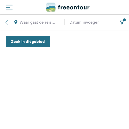
Waar gaat de reis
Datum invoegen
Routes
naar toe?
Zoek in dit gebied
Campings
Magazine
Partners
Registreren
Inloggen
Nieuwsbrief
Vragen &