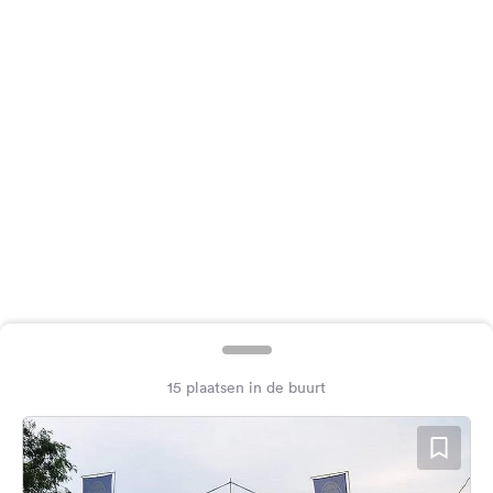
Feedback
Taal:
Nederlands
Volg
ons
op
social
media
Facebook
Instagram
15 plaatsen in de buurt