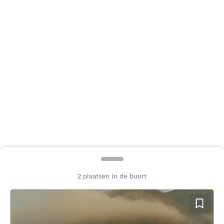
Feedback
Taal:
Nederlands
Volg
ons
op
social
media
Facebook
Instagram
2 plaatsen in de buurt