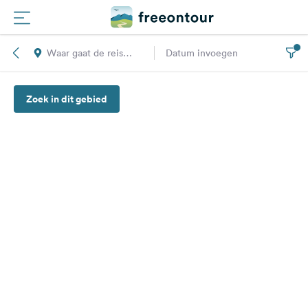
Waar gaat de reis
Datum invoegen
Routes
naar toe?
Zoek in dit gebied
Campings
Magazine
Partners
Registreren
Inloggen
Nieuwsbrief
Vragen &