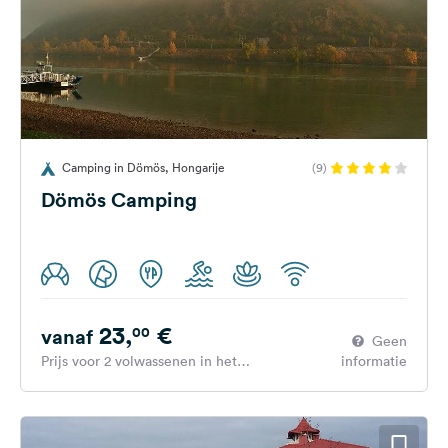
Camping in Dömös, Hongarije
(9)
Dömös Camping
23,
€
00
vanaf
Geen
Prijs voor 2 volwassenen in het
informatie
hoogseizoen