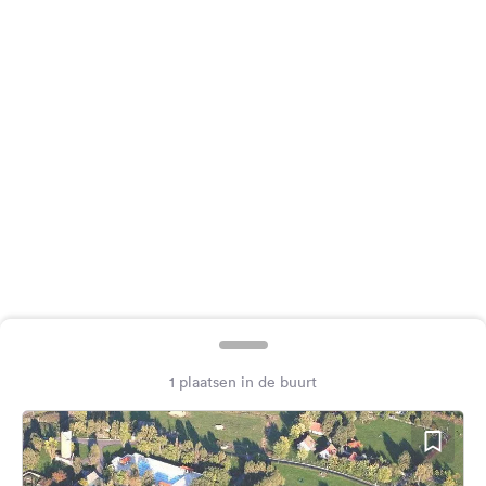
Feedback
Taal:
Nederlands
Volg
ons
op
social
media
Facebook
Instagram
1 plaatsen in de buurt