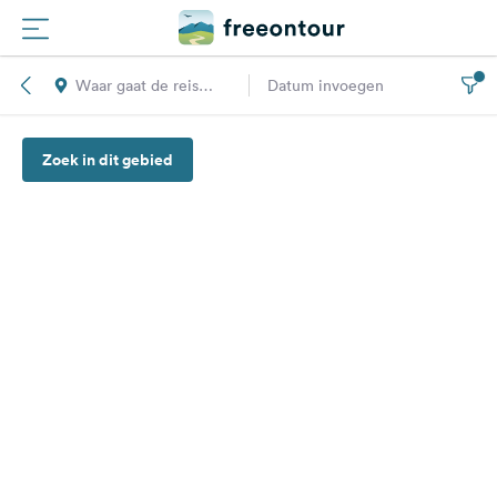
Waar gaat de reis
Datum invoegen
Routes
naar toe?
Zoek in dit gebied
Campings
Magazine
Partners
Registreren
Inloggen
Nieuwsbrief
Vragen &